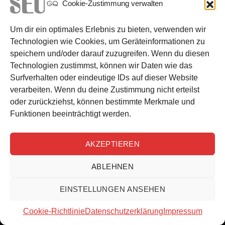
Cookie-Zustimmung verwalten
Inhalt auditieren, um
Um dir ein optimales Erlebnis zu bieten, verwenden wir
Punktzahlen zu bewahren
Technologien wie Cookies, um Geräteinformationen zu
speichern und/oder darauf zuzugreifen. Wenn du diesen
Halten Sie Ihre
Seitenbewertungen hoch
, indem Sie neue
Technologien zustimmst, können wir Daten wie das
Seiten überprüfen, bevor sie live gehen. Dieser einfache
Surfverhalten oder eindeutige IDs auf dieser Website
Schritt schützt Ihre hart erarbeitete Freiheit vor langsamen
verarbeiten. Wenn du deine Zustimmung nicht erteilst
Ladezeiten. Verwenden Sie eine
Audit-Checkliste
, um
die
oder zurückziehst, können bestimmte Merkmale und
Inhaltsleistung und die Traffic-Analyse
häufig zu überprüfen.
Funktionen beeinträchtigt werden.
Intelligente Optimierungsstrategien
vermeiden
unangenehme Überraschungen, bevor die Besucher
AKZEPTIEREN
ankommen. Versuchen Sie
Regressionstests
bei neuen
Beiträgen, um versteckte Geschwindigkeitshürden zu
ABLEHNEN
erkennen. Die Bewertung von Vorlagen stellt sicher, dass
jeder Seitentyp reibungslos und schnell läuft. Die Erhaltung
EINSTELLUNGEN ANSEHEN
des Designs ist von größter Bedeutung, wenn Sie den Code
für eine bessere Benutzererfahrung anpassen. Achten Sie
Cookie-Richtlinie
Datenschutzerklärung
Impressum
auf
wichtige Leistungskennzahlen
wie ein Falke, der sein