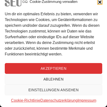
Cookie-Zustimmung verwalten
Um dir ein optimales Erlebnis zu bieten, verwenden wir
Technologien wie Cookies, um Geräteinformationen zu
KONTAKT INFO
speichern und/oder darauf zuzugreifen. Wenn du diesen
Technologien zustimmst, können wir Daten wie das
Surfverhalten oder eindeutige IDs auf dieser Website
0151 400 526 25
verarbeiten. Wenn du deine Zustimmung nicht erteilst
info@thoka.network
oder zurückziehst, können bestimmte Merkmale und
Funktionen beeinträchtigt werden.
Dorfstraße 21, 24975 Husby
AKZEPTIEREN
NOCH MEHR INFO
ABLEHNEN
Kontakt
EINSTELLUNGEN ANSEHEN
Inhltsübersicht
Impressum
Cookie-Richtlinie
Datenschutzerklärung
Impressum
Datenschutz