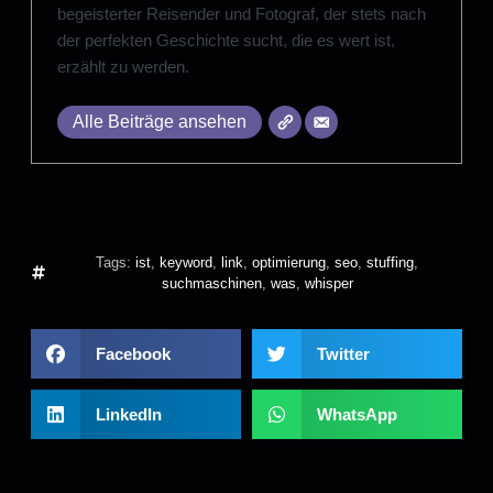
begeisterter Reisender und Fotograf, der stets nach
der perfekten Geschichte sucht, die es wert ist,
erzählt zu werden.
Alle Beiträge ansehen
Tags:
ist
,
keyword
,
link
,
optimierung
,
seo
,
stuffing
,
suchmaschinen
,
was
,
whisper
Facebook
Twitter
LinkedIn
WhatsApp