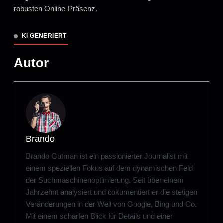
robusten Online-Präsenz.
KI GENERIERT
Autor
Brando
Brando Gutman ist ein passionierter Journalist mit
einem speziellen Fokus auf dem dynamischen Feld
der Suchmaschinenoptimierung. Seit über einem
Jahrzehnt analysiert und dokumentiert er die stetigen
Veränderungen in der Welt von Google, Bing und Co.
Mit einem scharfen Blick für Details und einer